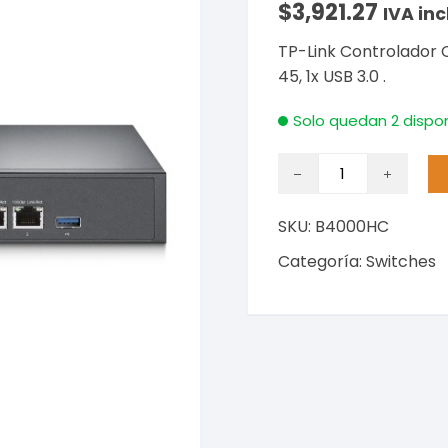
$
3,921.27
IVA inc
TP-Link Controlador 
45, 1x USB 3.0 .
Solo quedan 2 dispo
TP-
Link
Controlador
SKU:
B4000HC
Cloud
OMADA,
Categoría:
Switches
máx.
500
Equipos,
2x
RJ-
45,
1x