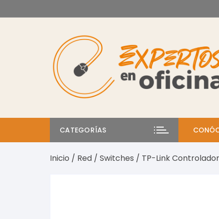
Saltar
al
contenido
CATEGORÍAS
CONÓC
Inicio
/
Red
/
Switches
/ TP-Link Controlador