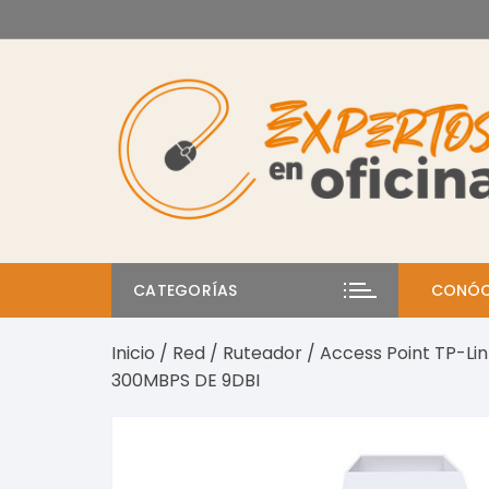
Saltar
al
contenido
CATEGORÍAS
CONÓC
Inicio
/
Red
/
Ruteador
/ Access Point TP-Lin
300MBPS DE 9DBI