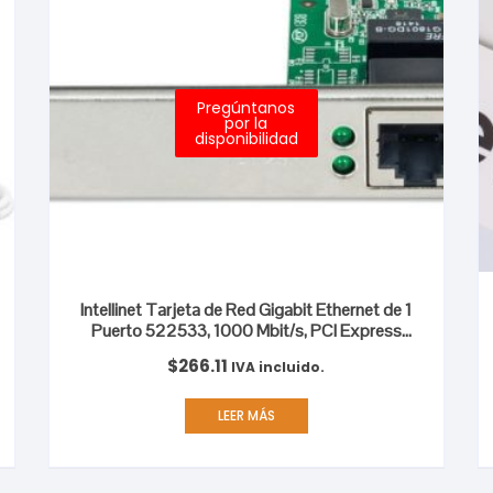
Pregúntanos
por la
disponibilidad
Intellinet Tarjeta de Red Gigabit Ethernet de 1
Puerto 522533, 1000 Mbit/s, PCI Express
GIGABIT 10/100/1000
$
266.11
IVA incluido.
LEER MÁS