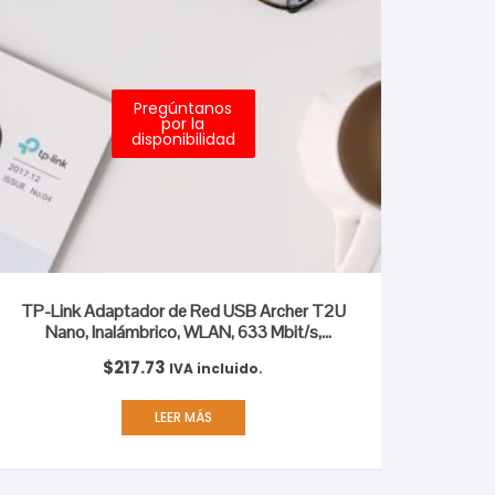
Pregúntanos
por la
disponibilidad
TP-Link Adaptador de Red USB Archer T2U
Nano, Inalámbrico, WLAN, 633 Mbit/s,
2.4/5GHz DE BANDA DUAL AC600
$
217.73
IVA incluido.
LEER MÁS