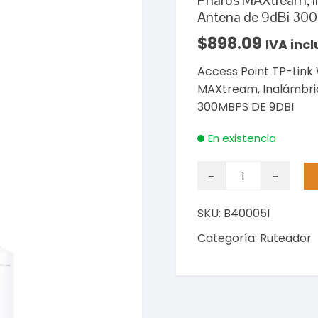
Pharos MAXtream, In
Antena de 9dBi 30
$
898.09
IVA incl
Access Point TP-Link
MAXtream, Inalámbrico
300MBPS DE 9DBI
En existencia
Access
Point
TP-
SKU:
B40005I
Link
WISP
Categoría:
Ruteador
para
Exteriores
CPE210
Pharos