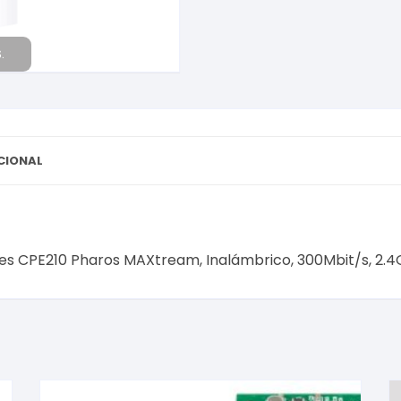
MAXtream,
Inalámbrico,
300Mbit/s,
.
2.4GHz,
1
Antena
de
9dBi
CIONAL
300MBPS
DE
9DBI
cantidad
res CPE210 Pharos MAXtream, Inalámbrico, 300Mbit/s, 2.4