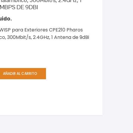
alámbrico, 300Mbit/s, 2.4GHz, 1
0MBPS DE 9DBI
uido.
 WISP para Exteriores CPE210 Pharos
, 300Mbit/s, 2.4GHz, 1 Antena de 9dBi
AÑADIR AL CARRITO