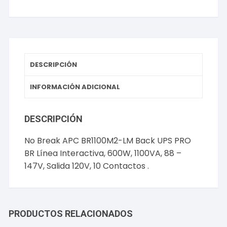
Back
UPS
PRO
BR
Línea
Interactiva,
DESCRIPCIÓN
600W,
1100VA,
INFORMACIÓN ADICIONAL
88
-
DESCRIPCIÓN
147V,
Salida
No Break APC BR1100M2-LM Back UPS PRO
120V,
BR Línea Interactiva, 600W, 1100VA, 88 –
10
147V, Salida 120V, 10 Contactos .
Contactos
.
cantidad
PRODUCTOS RELACIONADOS