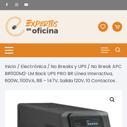
Saltar
al
contenido
Inicio
/
Electrónica
/
No Breaks y UPS
/ No Break APC
BR1100M2-LM Back UPS PRO BR Línea Interactiva,
600W, 1100VA, 88 – 147V, Salida 120V, 10 Contactos .