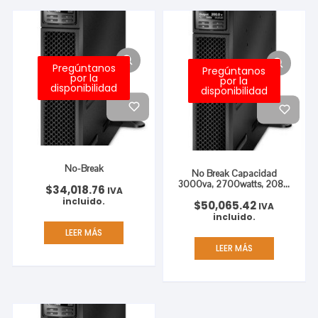
Pregúntanos
Pregúntanos
por la
por la
disponibilidad
disponibilidad
No-Break
No Break Capacidad
3000va, 2700watts, 208v,
$
34,018.76
IVA
3
incluido.
$
50,065.42
IVA
incluido.
LEER MÁS
LEER MÁS