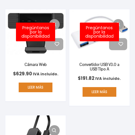
Pregúntanos
Pregúntanos
por la
por la
disponibilidad
disponibilidad
Cámara Web
Convertidor USB V3.0 a
USB Tipo A
$
629.90
IVA incluido.
$
191.82
IVA incluido.
LEER MÁS
LEER MÁS