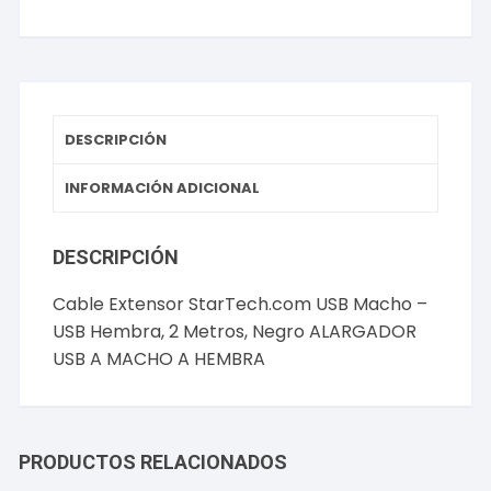
-
USB
Hembra,
2
Metros,
Negro
DESCRIPCIÓN
ALARGADOR
USB
INFORMACIÓN ADICIONAL
A
MACHO
DESCRIPCIÓN
A
HEMBRA
Cable Extensor StarTech.com USB Macho –
cantidad
USB Hembra, 2 Metros, Negro ALARGADOR
USB A MACHO A HEMBRA
PRODUCTOS RELACIONADOS