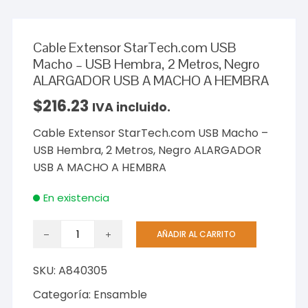
Cable Extensor StarTech.com USB
Macho – USB Hembra, 2 Metros, Negro
ALARGADOR USB A MACHO A HEMBRA
$
216.23
IVA incluido.
Cable Extensor StarTech.com USB Macho –
USB Hembra, 2 Metros, Negro ALARGADOR
USB A MACHO A HEMBRA
En existencia
Cable
AÑADIR AL CARRITO
Extensor
StarTech.com
SKU:
A840305
USB
Macho
Categoría:
Ensamble