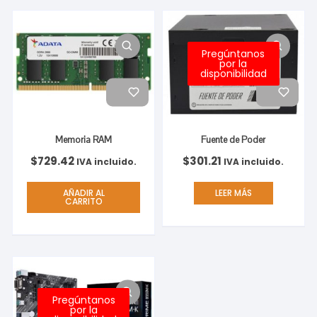
Pregúntanos
por la
disponibilidad
Memoria RAM
Fuente de Poder
$
729.42
$
301.21
IVA incluido.
IVA incluido.
AÑADIR AL
LEER MÁS
CARRITO
Pregúntanos
por la