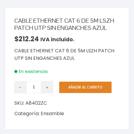
CABLE ETHERNET CAT 6 DE 5M LSZH
PATCH UTP SIN ENGANCHES AZUL
$
212.24
IVA incluido.
CABLE ETHERNET CAT 6 DE 5M LSZH PATCH
UTP SIN ENGANCHES AZUL
En existencia
CABLE
AÑADIR AL CARRITO
ETHERNET
CAT
SKU:
A8402ZC
6
DE
Categoría:
Ensamble
5M
LSZH