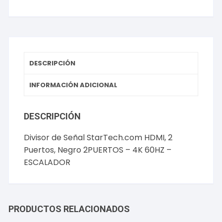
2
Puertos,
Negro
2PUERTOS
-
4K
DESCRIPCIÓN
60HZ
-
INFORMACIÓN ADICIONAL
ESCALADOR
cantidad
DESCRIPCIÓN
Divisor de Señal StarTech.com HDMI, 2
Puertos, Negro 2PUERTOS – 4K 60HZ –
ESCALADOR
PRODUCTOS RELACIONADOS