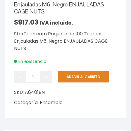
Enjauladas M6, Negro ENJAULADAS
CAGE NUTS
$
917.03
IVA incluido.
StarTech.com Paquete de 100 Tuercas
Enjauladas M6, Negro ENJAULADAS CAGE
NUTS
En existencia
StarTech.com
AÑADIR AL CARRITO
Paquete
de
SKU:
A8401BN
100
Tuercas
Categoría:
Ensamble
Enjauladas
M6,
Negro
ENJAULADAS