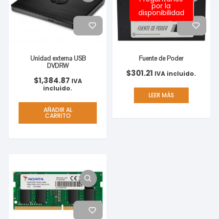
por la
disponibilidad
Unidad externa USB
Fuente de Poder
DVDRW
$
301.21
IVA incluido.
$
1,384.87
IVA
incluido.
LEER MÁS
AÑADIR AL
CARRITO