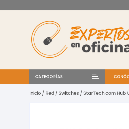
Saltar
al
contenido
CATEGORÍAS
CONÓC
Inicio
/
Red
/
Switches
/ StarTech.com Hub U