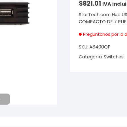
$
821.01
IVA inclu
StarTech.com Hub USB
COMPACTO DE 7 PUER
Pregúntanos por la d
SKU:
A8400QP
Categoría:
Switches
.