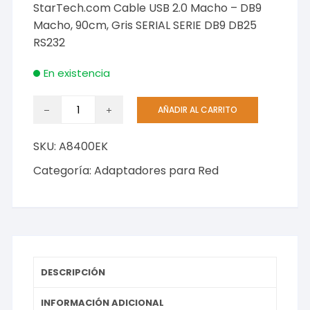
StarTech.com Cable USB 2.0 Macho – DB9
Macho, 90cm, Gris SERIAL SERIE DB9 DB25
RS232
En existencia
StarTech.com
AÑADIR AL CARRITO
Cable
USB
SKU:
A8400EK
2.0
Macho
Categoría:
Adaptadores para Red
-
DB9
Macho,
90cm,
Gris
SERIAL
DESCRIPCIÓN
SERIE
DB9
INFORMACIÓN ADICIONAL