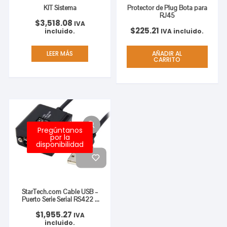
KIT Sistema
Protector de Plug Bota para
RJ45
$
3,518.08
IVA
$
225.21
incluido.
IVA incluido.
LEER MÁS
AÑADIR AL
CARRITO
Pregúntanos
por la
disponibilidad
StarTech.com Cable USB –
Puerto Serie Serial RS422 y
485 DB9, 1.8 Metros, Negro
$
1,955.27
RS422 485 DB9
IVA
RETENCION PUERTO COM
incluido.