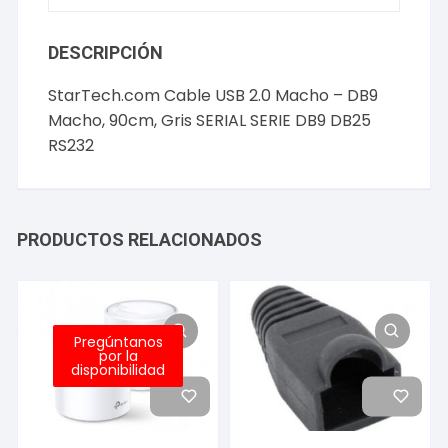
DB25
RS232
DESCRIPCIÓN
cantidad
StarTech.com Cable USB 2.0 Macho – DB9
Macho, 90cm, Gris SERIAL SERIE DB9 DB25
RS232
PRODUCTOS RELACIONADOS
Pregúntanos
por la
disponibilidad