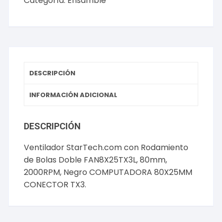
Categoría:
Ensamble
de
Bolas
Doble
FAN8X25TX3L,
80mm,
2000RPM,
DESCRIPCIÓN
Negro
COMPUTADORA
INFORMACIÓN ADICIONAL
80X25MM
CONECTOR
DESCRIPCIÓN
TX3.
cantidad
Ventilador StarTech.com con Rodamiento
de Bolas Doble FAN8X25TX3L, 80mm,
2000RPM, Negro COMPUTADORA 80X25MM
CONECTOR TX3.