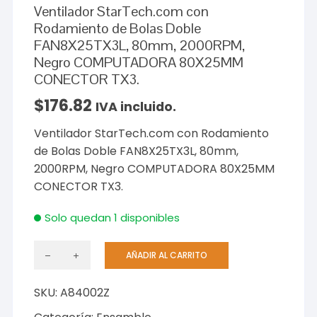
Ventilador StarTech.com con
Rodamiento de Bolas Doble
FAN8X25TX3L, 80mm, 2000RPM,
Negro COMPUTADORA 80X25MM
CONECTOR TX3.
$
176.82
IVA incluido.
Ventilador StarTech.com con Rodamiento
de Bolas Doble FAN8X25TX3L, 80mm,
2000RPM, Negro COMPUTADORA 80X25MM
CONECTOR TX3.
Solo quedan 1 disponibles
AÑADIR AL CARRITO
Ventilador
StarTech.com
SKU:
A84002Z
con
Rodamiento