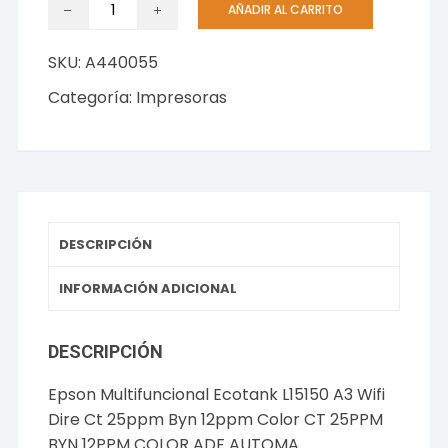
AÑADIR AL CARRITO
Multifuncional
Ecotank
SKU:
A440055
L15150
A3
Categoría:
Impresoras
Wifi
Dire
Ct
25ppm
Byn
12ppm
DESCRIPCIÓN
Color
CT
INFORMACIÓN ADICIONAL
25PPM
BYN
DESCRIPCIÓN
12PPM
COLOR
Epson Multifuncional Ecotank L15150 A3 Wifi
ADF
Dire Ct 25ppm Byn 12ppm Color CT 25PPM
AUTOMA
BYN 12PPM COLOR ADF AUTOMA