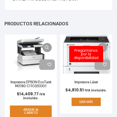
cantidad
PRODUCTOS RELACIONADOS
Pregúntanos
por la
disponibilidad
Impresora EPSON EcoTank
Impresora Láser
M3180 C11CG93301
$
4,810.51
IVA incluido.
$
14,409.77
IVA
incluido.
LEER MÁS
AÑADIR AL
CARRITO