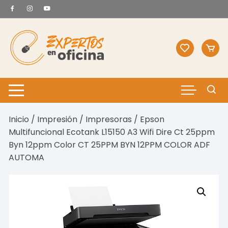
Saltar
al
contenido
Inicio
/
Impresión
/
Impresoras
/ Epson
Multifuncional Ecotank L15150 A3 Wifi Dire Ct 25ppm
Byn 12ppm Color CT 25PPM BYN 12PPM COLOR ADF
AUTOMA