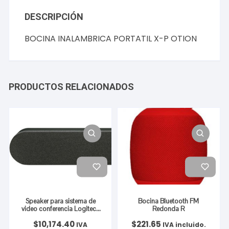
DESCRIPCIÓN
BOCINA INALAMBRICA PORTATIL X-P OTION
PRODUCTOS RELACIONADOS
Speaker para sistema de
Bocina Bluetooth FM
video conferencia Logitech
Redonda R
Rally, Manos Libres,
$
10,174.40
$
221.65
Alámbrico. Color Negro
IVA
IVA incluido.