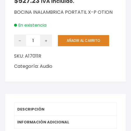
$
527.23
IVA incluido.
BOCINA INALAMBRICA PORTATIL X-P OTION
En existencia
BOCINA
AÑADIR AL CARRITO
INALAMBRICA
PORTATIL
SKU:
A17011R
X-
P
Categoría:
Audio
OTION
cantidad
DESCRIPCIÓN
INFORMACIÓN ADICIONAL