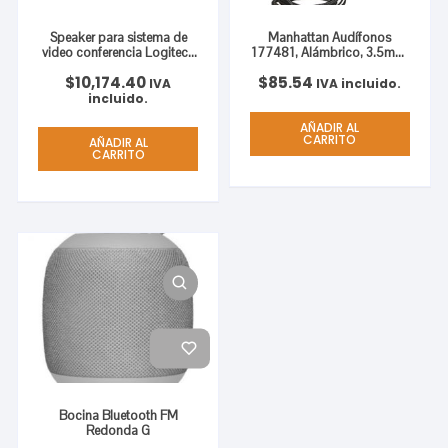
Speaker para sistema de
Manhattan Audífonos
video conferencia Logitech
177481, Alámbrico, 3.5mm,
Rally, Manos Libres,
Negro ESTEREO
$
10,174.40
$
85.54
Alámbrico. Color Negro
ACOLCHONADO 3.5MM
IVA
IVA incluido.
FOR LOGITECH RALLY
incluido.
AÑADIR AL
CARRITO
AÑADIR AL
CARRITO
Bocina Bluetooth FM
Redonda G