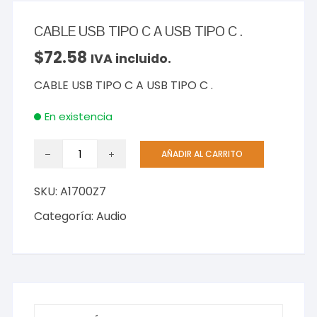
CABLE USB TIPO C A USB TIPO C .
$
72.58
IVA incluido.
CABLE USB TIPO C A USB TIPO C .
En existencia
CABLE
AÑADIR AL CARRITO
USB
TIPO
SKU:
A1700Z7
C
A
Categoría:
Audio
USB
TIPO
C
.
cantidad