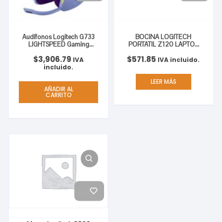
Audífonos Logitech G733
BOCINA LOGITECH
LIGHTSPEED Gaming
PORTATIL Z120 LAPTOP
Inalámbricos RGB Color
USB
$
3,906.79
$
571.85
Lila
IVA
IVA incluido.
incluido.
LEER MÁS
AÑADIR AL
CARRITO