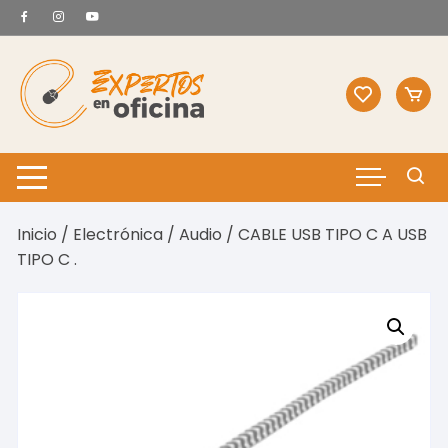
Saltar
al
contenido
Inicio
/
Electrónica
/
Audio
/ CABLE USB TIPO C A USB
TIPO C .