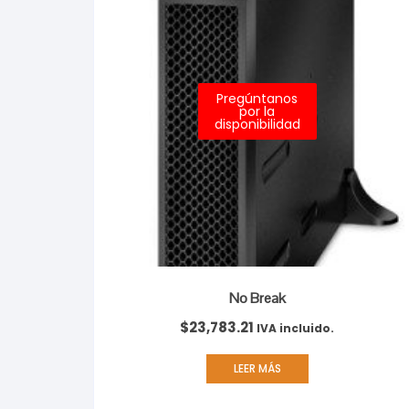
Pregúntanos
por la
disponibilidad
No Break
$
23,783.21
IVA incluido.
LEER MÁS