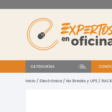
Saltar
al
contenido
CATEGORÍAS
CONÓC
Inicio
/
Electrónica
/
No Breaks y UPS
/ RACK