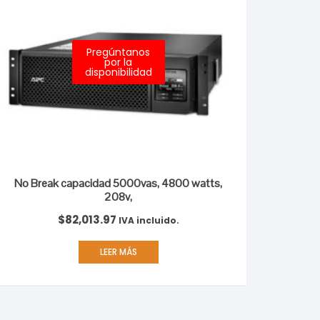
Pregúntanos
por la
disponibilidad
No Break capacidad 5000vas, 4800 watts,
208v,
$
82,013.97
IVA incluido.
LEER MÁS