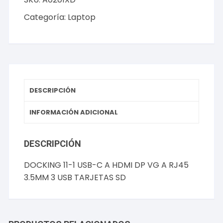
USB-
C
Categoría:
Laptop
A
HDMI
DP
VG
A
RJ45
DESCRIPCIÓN
3.5MM
3
INFORMACIÓN ADICIONAL
USB
TARJETAS
DESCRIPCIÓN
SD
cantidad
DOCKING 11-1 USB-C A HDMI DP VG A RJ45
3.5MM 3 USB TARJETAS SD