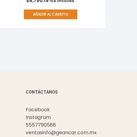
$
4,790.19
IVA incluido.
AÑADIR AL CARRITO
CONTÁCTANOS
Facebook
Instagram
5557790588
ventasinfo@geancar.com.mx