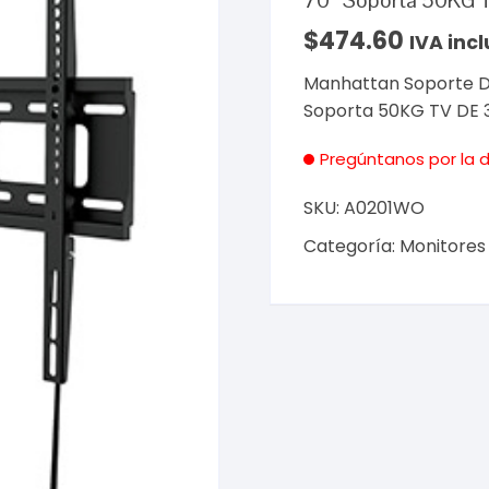
70″ Soporta 50KG
$
474.60
IVA incl
Manhattan Soporte De
Soporta 50KG TV DE
Pregúntanos por la d
SKU:
A0201WO
Categoría:
Monitores