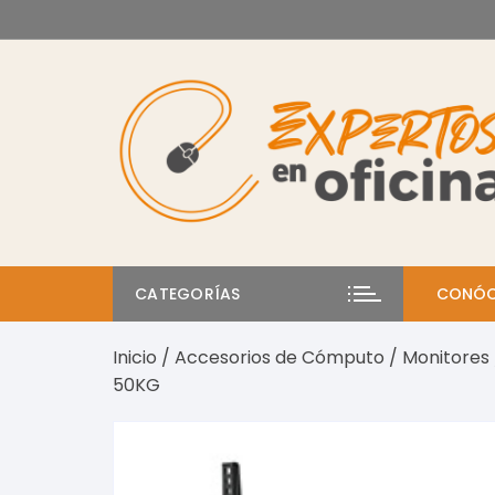
Saltar
al
contenido
CATEGORÍAS
CONÓC
Inicio
/
Accesorios de Cómputo
/
Monitores
50KG