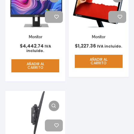
Monitor
Monitor
$
4,442.74
$
1,227.36
IVA
IVA incluido.
incluido.
AÑADIR AL
CARRITO
AÑADIR AL
CARRITO