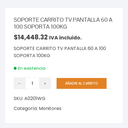
SOPORTE CARRITO TV PANTALLA 60 A
100 SOPORTA 100KG
$
14,448.32
IVA incluido.
SOPORTE CARRITO TV PANTALLA 60 A 100
SOPORTA 100KG
En existencia
SOPORTE
AÑADIR AL CARRITO
CARRITO
TV
SKU:
A0201WG
PANTALLA
60
Categoría:
Monitores
A
100