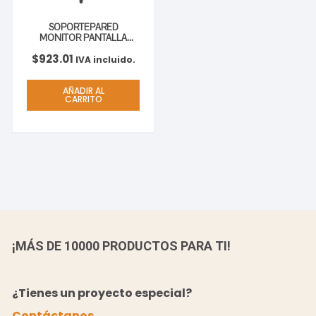
SOPORTEPARED
MONITOR PANTALLA
AJUSTE VERTICAL 37″ A
$
923.01
85″ 75KG AJUSTE
IVA incluido.
VERTICAL 37 A 85 75KG
AÑADIR AL
CARRITO
¡MÁS DE 10000 PRODUCTOS PARA TI!
¿Tienes un proyecto especial?
Contáctanos.