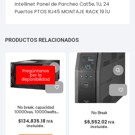
Intellinet Panel de Parcheo Cat5e, 1U, 24
Puertos PTOS RJ45 MONTAJE RACK 19 1U
PRODUCTOS RELACIONADOS
Pregúntanos
por la
disponibilidad
No break, capacidad
10000vas, 10000watts,
No Break
208
$
134,835.18
$
6,552.02
IVA
IVA
incluido.
incluido.