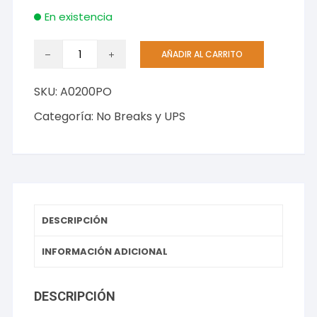
En existencia
Intellinet
AÑADIR AL CARRITO
Panel
de
SKU:
A0200PO
Parcheo
Cat5e,
Categoría:
No Breaks y UPS
1U,
24
Puertos
PTOS
RJ45
MONTAJE
DESCRIPCIÓN
RACK
19
INFORMACIÓN ADICIONAL
1U
cantidad
DESCRIPCIÓN