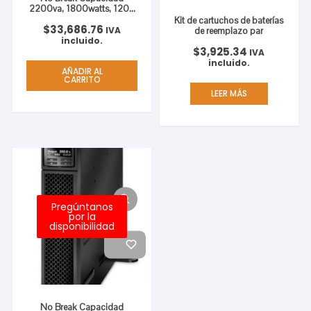
2200va, 1800watts, 120v,
7
Kit de cartuchos de baterías
$
33,686.76
IVA
de reemplazo par
incluido.
$
3,925.34
IVA
incluido.
AÑADIR AL
CARRITO
LEER MÁS
Pregúntanos
por la
disponibilidad
No Break Capacidad