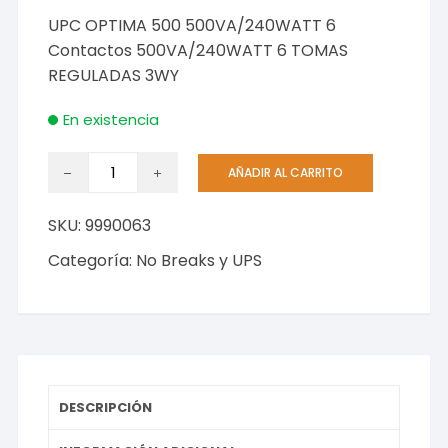
UPC OPTIMA 500 500VA/240WATT 6
Contactos 500VA/240WATT 6 TOMAS
REGULADAS 3WY
En existencia
UPC
AÑADIR AL CARRITO
OPTIMA
500
SKU:
9990063
500VA/240WATT
6
Categoría:
No Breaks y UPS
Contactos
500VA/240WATT
6
TOMAS
REGULADAS
3WY
DESCRIPCIÓN
cantidad