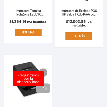
Impresora Térmica
Impresora de Recibos POS
TechZone TZBE90
HP Value II X3B46AA con
Impresión en Rollo 58mm
Puerto en serie/USB
$
1,364.91
$
12,003.85
USB/RJ11
IVA incluido.
IVA
incluido.
LEER MÁS
LEER MÁS
Pregúntanos
por la
disponibilidad