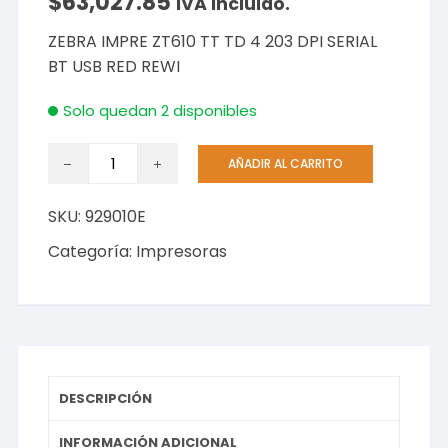
$
63,027.85
IVA incluido.
ZEBRA IMPRE ZT610 TT TD 4 203 DPI SERIAL
BT USB RED REWI
Solo quedan 2 disponibles
ZEBRA
AÑADIR AL CARRITO
IMPRE
ZT610
SKU:
929010E
TT
TD
Categoría:
Impresoras
4
203
DPI
SERIAL
BT
USB
DESCRIPCIÓN
RED
REWI
INFORMACIÓN ADICIONAL