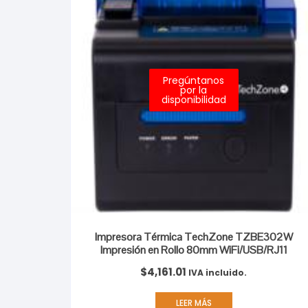
Pregúntanos
por la
disponibilidad
Impresora Térmica TechZone TZBE302W
Impresión en Rollo 80mm WiFi/USB/RJ11
$
4,161.01
IVA incluido.
LEER MÁS