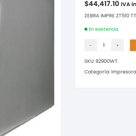
$
44,417.10
IVA i
ZEBRA IMPRE ZT510 TT
En existencia
ZEBRA
IMPRE
ZT510
SKU:
92900WT
TT
TD
Categoría:
Impresora
4
203
DPI
USB
BT
SERIAL
RED
cantidad