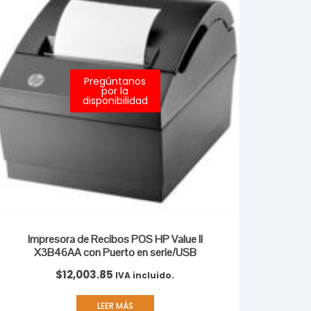
Pregúntanos
por la
disponibilidad
Impresora de Recibos POS HP Value II
X3B46AA con Puerto en serie/USB
$
12,003.85
IVA incluido.
LEER MÁS