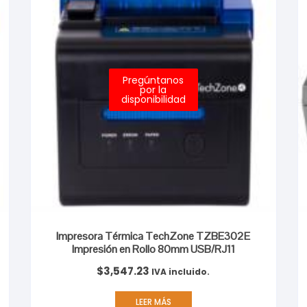
Pregúntanos
por la
disponibilidad
Impresora Térmica TechZone TZBE302E
Impresión en Rollo 80mm USB/RJ11
$
3,547.23
IVA incluido.
LEER MÁS