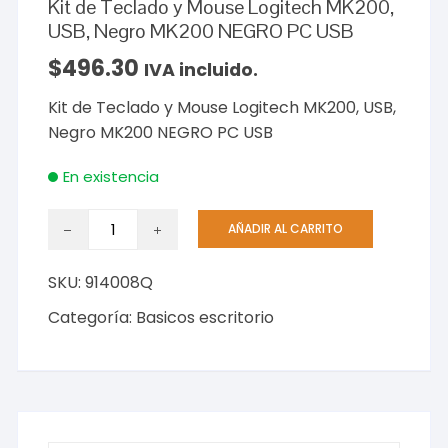
Kit de Teclado y Mouse Logitech MK200,
USB, Negro MK200 NEGRO PC USB
$
496.30
IVA incluido.
Kit de Teclado y Mouse Logitech MK200, USB,
Negro MK200 NEGRO PC USB
En existencia
Kit
AÑADIR AL CARRITO
de
Teclado
SKU:
914008Q
y
Mouse
Categoría:
Basicos escritorio
Logitech
MK200,
USB,
Negro
MK200