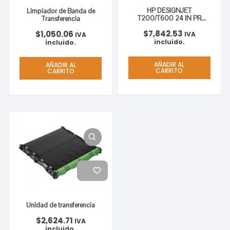
HP DESIGNJET
Limpiador de Banda de
T200/T600 24 IN PR
Transferencia
STAND
$
7,842.53
$
1,050.06
IVA
IVA
incluido.
incluido.
AÑADIR AL
AÑADIR AL
CARRITO
CARRITO
Unidad de transferencia
$
2,624.71
IVA
incluido.