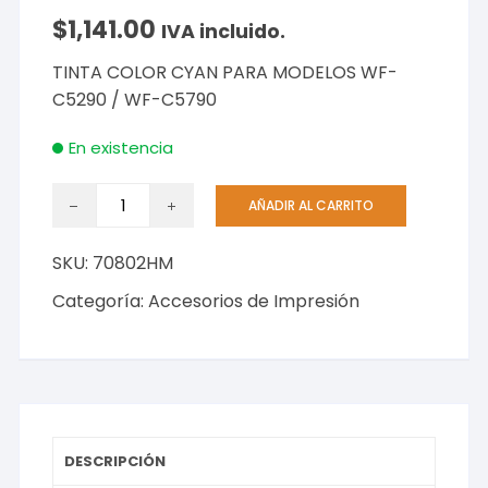
$
1,141.00
IVA incluido.
TINTA COLOR CYAN PARA MODELOS WF-
C5290 / WF-C5790
En existencia
TINTA
AÑADIR AL CARRITO
COLOR
CYAN
SKU:
70802HM
PARA
MODELOS
Categoría:
Accesorios de Impresión
WF-
C5290
/
WF-
C5790
cantidad
DESCRIPCIÓN