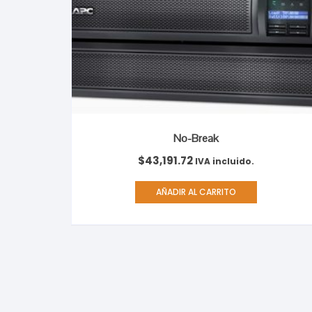
No-Break
$
43,191.72
IVA incluido.
AÑADIR AL CARRITO