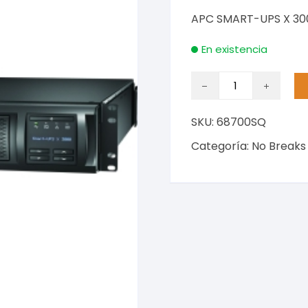
APC SMART-UPS X 30
En existencia
APC
SMART-
UPS
SKU:
68700SQ
X
3000VA
Categoría:
No Breaks
RACK/TOWER
LCD
100-
127
cantidad