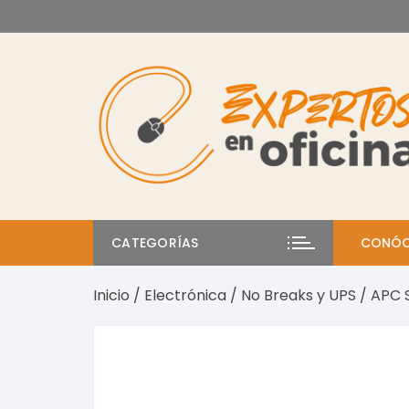
Saltar
al
contenido
CATEGORÍAS
CONÓC
Inicio
/
Electrónica
/
No Breaks y UPS
/ APC 