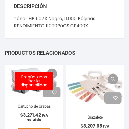
DESCRIPCIÓN
Tóner HP 507X Negro, 11.000 Páginas
RENDIMIENTO 11000PáGS.CE400X
PRODUCTOS RELACIONADOS
Pregúntanos
por la
disponibilidad
Cartucho de Grapas
$
3,271.42
IVA
Brazalete
incluido.
$
8,207.68
IVA