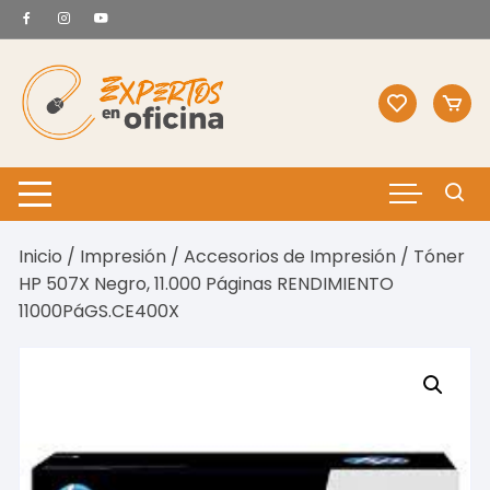
Saltar
al
contenido
Inicio
/
Impresión
/
Accesorios de Impresión
/ Tóner
HP 507X Negro, 11.000 Páginas RENDIMIENTO
11000PáGS.CE400X