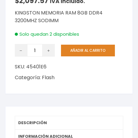
$
2,097.57
IVA incluido.
KINGSTON MEMORIA RAM 8GB DDR4
3200MHZ SODIMM
Solo quedan 2 disponibles
KINGSTON
AÑADIR AL CARRITO
MEMORIA
RAM
SKU:
45401E6
8GB
DDR4
Categoría:
Flash
3200MHZ
SODIMM
cantidad
DESCRIPCIÓN
INFORMACIÓN ADICIONAL