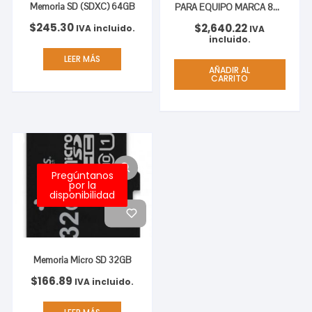
Memoria SD (SDXC) 64GB
PARA EQUIPO MARCA 8GB
DDR4 3200MHZ MODULE
$
245.30
$
2,640.22
IVA incluido.
IVA
incluido.
LEER MÁS
AÑADIR AL
CARRITO
Pregúntanos
por la
disponibilidad
Memoria Micro SD 32GB
$
166.89
IVA incluido.