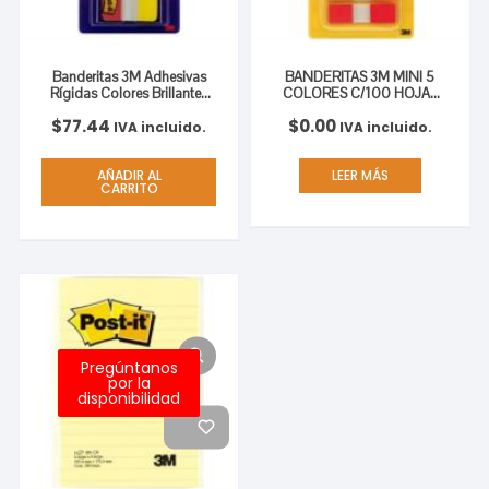
Banderitas 3M Adhesivas
BANDERITAS 3M MINI 5
Rígidas Colores Brillantes
COLORES C/100 HOJAS
2.5×3.8cm C/36 Tabs
C/6
$
77.44
$
0.00
IVA incluido.
IVA incluido.
AÑADIR AL
LEER MÁS
CARRITO
Pregúntanos
por la
disponibilidad