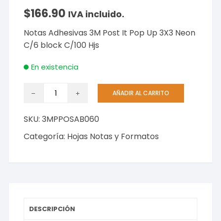
$
166.90
IVA incluido.
Notas Adhesivas 3M Post It Pop Up 3X3 Neon
C/6 block C/100 Hjs
En existencia
Notas
AÑADIR AL CARRITO
Adhesivas
3M
SKU:
3MPPOSAB060
Post
It
Categoría:
Hojas Notas y Formatos
Pop
Up
3X3
Neon
C/6
block
DESCRIPCIÓN
C/100