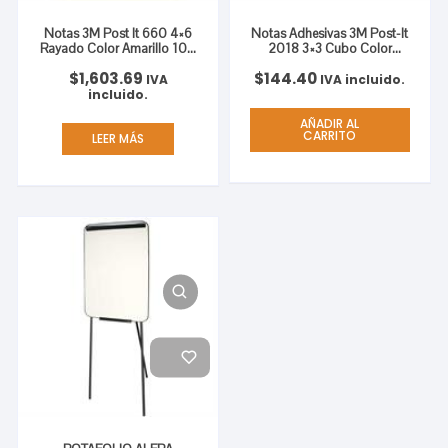
Notas 3M Post It 660 4×6
Notas Adhesivas 3M Post-It
Rayado Color Amarillo 100
2018 3×3 Cubo Color
Hojas C/24
Pastel 400 Hojas
$
1,603.69
$
144.40
IVA
IVA incluido.
incluido.
AÑADIR AL
CARRITO
LEER MÁS