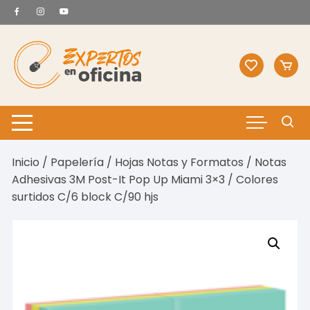
Saltar
al
contenido
Inicio
/
Papelería
/
Hojas Notas y Formatos
/ Notas
Adhesivas 3M Post-It Pop Up Miami 3×3 / Colores
surtidos C/6 block C/90 hjs