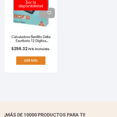
por la
disponibilidad
Calculadora Barrilito Delta
Escritorio 12 Dígitos
13.2×11 cm Batería de
$
256.32
Botón
IVA incluido.
LEER MÁS
¡MÁS DE 10000 PRODUCTOS PARA TI!