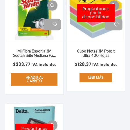
Pregúntanos
por la
disponibilidad
Mi Fibra Esponja 3M
Cubo Notas 3M Post It
Scotch Brite Mediana Paq
Ultra 400 Hojas
C/12
$
233.77
$
128.37
IVA incluido.
IVA incluido.
AÑADIR AL
LEER MÁS
CARRITO
Pregúntanos