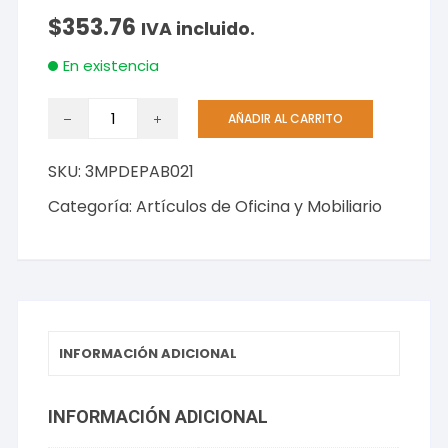
$
353.76
IVA incluido.
En existencia
Despachador
AÑADIR AL CARRITO
3M
Notas
SKU:
3MPDEPAB021
Pop
Up/Banderitas
Categoría:
Artículos de Oficina y Mobiliario
cantidad
INFORMACIÓN ADICIONAL
INFORMACIÓN ADICIONAL