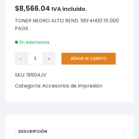
$
8,566.04
IVA incluido.
TONER NEGRO ALTO REND. 56F4H00 15 000
PAGS
En existencia
TONER
AÑADIR AL CARRITO
NEGRO
ALTO
SKU:
19504JV
REND.
56F4H00
Categoría:
Accesorios de Impresión
15
000
PAGS
cantidad
DESCRIPCIÓN