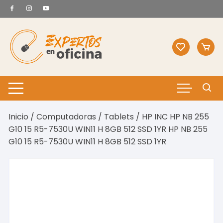
Saltar
al
contenido
Inicio
/
Computadoras
/
Tablets
/ HP INC HP NB 255
G10 15 R5-7530U WIN11 H 8GB 512 SSD 1YR HP NB 255
G10 15 R5-7530U WIN11 H 8GB 512 SSD 1YR