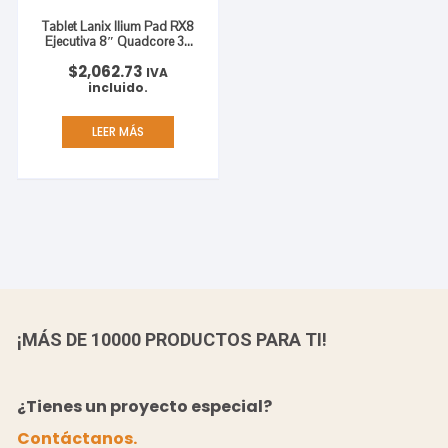
Tablet Lanix Ilium Pad RX8
Ejecutiva 8″ Quadcore 32
GB Ram 2 GB Android 12
$
2,062.73
Go Color Gris
IVA
incluido.
LEER MÁS
¡MÁS DE 10000 PRODUCTOS PARA TI!
¿Tienes un proyecto especial?
Contáctanos.