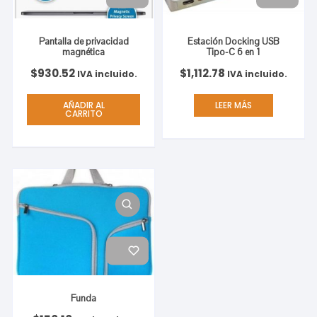
Pantalla de privacidad
Estación Docking USB
magnética
Tipo-C 6 en 1
$
930.52
$
1,112.78
IVA incluido.
IVA incluido.
AÑADIR AL
LEER MÁS
CARRITO
Funda