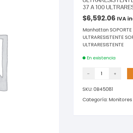
ULTRARESISTENTE
37 A 100 ULTRARE
$
6,592.06
IVA in
Manhattan SOPORTE T
ULTRARESISTENTE SOP
ULTRARESISTENTE
En existencia
Manhattan
SOPORTE
TV
SKU:
0B45081
TIPO
CARRO
Categoría:
Monitores
150KG
37
A
100