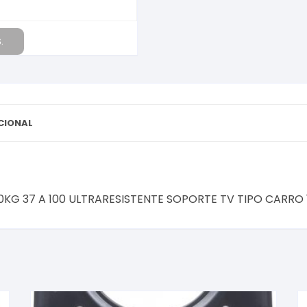
ULTRARESISTENTE
SOPORTE
TV
.
TIPO
CARRO
150KG
37
A
CIONAL
100
ULTRARESISTENTE
cantidad
KG 37 A 100 ULTRARESISTENTE SOPORTE TV TIPO CARRO 1