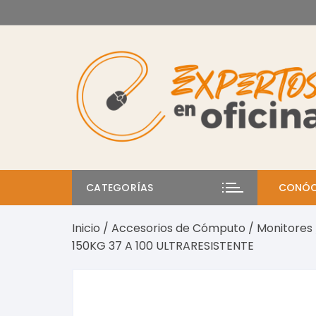
Saltar
al
contenido
CATEGORÍAS
CONÓC
Inicio
/
Accesorios de Cómputo
/
Monitores
150KG 37 A 100 ULTRARESISTENTE