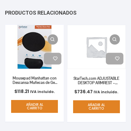
PRODUCTOS RELACIONADOS
Mousepad Manhattan con
StarTech.com ADJUSTABLE
Descansa Muñecas de Gel,
DESKTOP ARMREST –
20x24cm, Grosor 4mm,
NODRILL HOLES
$
118.21
$
736.47
Negro MUNECAS TIPO GEL
ADJUSTABLE DESKTOP
IVA incluido.
IVA incluido.
NEGRO
ARMREST – NO DRILL
HOLES
AÑADIR AL
AÑADIR AL
CARRITO
CARRITO