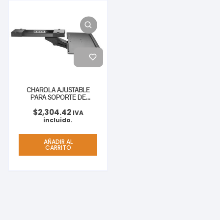
CHAROLA AJUSTABLE
PARA SOPORTE DE
TECLADO PARA
$
2,304.42
ESCRITORIO
IVA
incluido.
AÑADIR AL
CARRITO