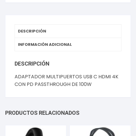
CON
PD
PASSTHROUGH
DE
100W
DESCRIPCIÓN
cantidad
INFORMACIÓN ADICIONAL
DESCRIPCIÓN
ADAPTADOR MULTIPUERTOS USB C HDMI 4K
CON PD PASSTHROUGH DE 100W
PRODUCTOS RELACIONADOS