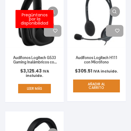
Pregúntanos
por la
disponibilidad
Audífonos Logitech G533
Audífonos Logitech H111
Gaming Inalámbricos con
con Micrófono
Micrófono
$
3,125.43
$
305.51
IVA
IVA incluido.
incluido.
AÑADIR AL
CARRITO
LEER MÁS