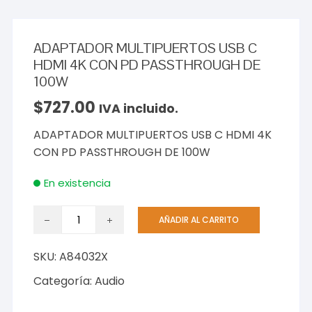
ADAPTADOR MULTIPUERTOS USB C
HDMI 4K CON PD PASSTHROUGH DE
100W
$
727.00
IVA incluido.
ADAPTADOR MULTIPUERTOS USB C HDMI 4K
CON PD PASSTHROUGH DE 100W
En existencia
ADAPTADOR
AÑADIR AL CARRITO
MULTIPUERTOS
USB
SKU:
A84032X
C
HDMI
Categoría:
Audio
4K